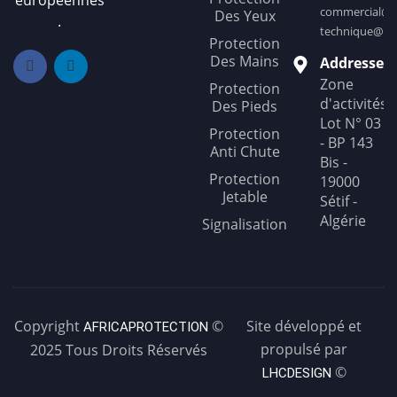
européennes
commercial@af
Des Yeux
.
technique@afr
Protection
Des Mains
Addresse
Zone
Protection
d'activités
Des Pieds
Lot N° 03
Protection
- BP 143
Anti Chute
Bis -
Protection
19000
Jetable
Sétif -
Algérie
Signalisation
Copyright
©
Site développé et
AFRICAPROTECTION
propulsé par
2025 Tous Droits Réservés
©
LHCDESIGN