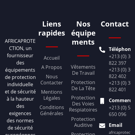
Liens
Nos
Contact
rapides
équipe
ments
AFRICAPROTE
CTION, un
Téléphone
fournisseur
+213 (0) 36
Accueil
des
822 397
Vêtements
A Propos
+213 (0) 36
équipements
De Travail
822 402
Nous
de protection
Protection
Contacter
+213 (0) 36
individuelle
De La Tête
822 401
et de sécurité
Mentions
Protection
Légales
à la hauteur
Commercia
Des Voies
des
Conditions
+213 (0) 56
Respiatoires
exigences
Générales
650 096
Protection
des normes
Auditive
Email
de sécurité
africaprotect
Protection