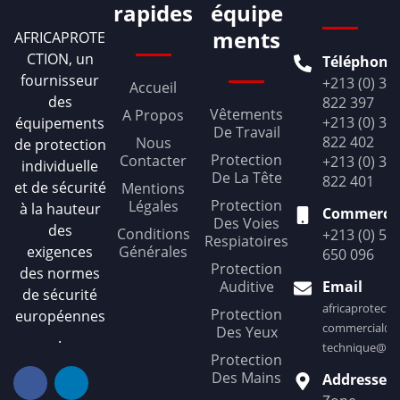
rapides
équipe
ments
AFRICAPROTE
CTION, un
Téléphone
fournisseur
+213 (0) 36
Accueil
des
822 397
Vêtements
A Propos
+213 (0) 36
équipements
De Travail
822 402
Nous
de protection
Protection
Contacter
+213 (0) 36
individuelle
De La Tête
822 401
et de sécurité
Mentions
Protection
Légales
à la hauteur
Commercia
Des Voies
des
Conditions
+213 (0) 56
Respiatoires
exigences
Générales
650 096
Protection
des normes
Auditive
Email
de sécurité
africaprotect
Protection
européennes
commercial@af
Des Yeux
.
technique@afr
Protection
Des Mains
Addresse