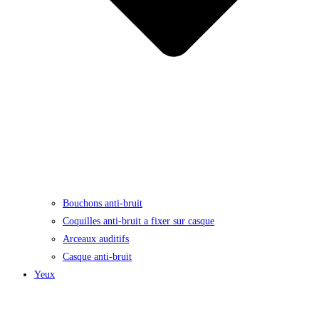
Bouchons anti-bruit
Coquilles anti-bruit a fixer sur casque
Arceaux auditifs
Casque anti-bruit
Yeux