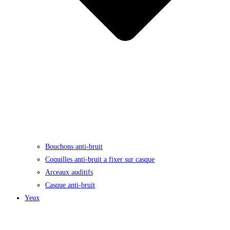
Bouchons anti-bruit
Coquilles anti-bruit a fixer sur casque
Arceaux auditifs
Casque anti-bruit
Yeux