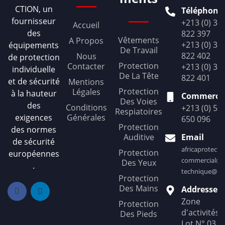
CTION, un
Téléphone
fournisseur
+213 (0) 36
Accueil
des
822 397
Vêtements
A Propos
+213 (0) 36
équipements
De Travail
822 402
Nous
de protection
Protection
Contacter
+213 (0) 36
individuelle
De La Tête
822 401
et de sécurité
Mentions
Protection
Légales
à la hauteur
Commercia
Des Voies
des
Conditions
+213 (0) 56
Respiatoires
exigences
Générales
650 096
Protection
des normes
Auditive
Email
de sécurité
africaprotect
Protection
européennes
commercial@af
Des Yeux
.
technique@afr
Protection
Des Mains
Addresse
Zone
Protection
d'activités
Des Pieds
Lot N° 03