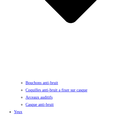
Bouchons anti-bruit
Coquilles anti-bruit a fixer sur casque
Arceaux auditifs
Casque anti-bruit
Yeux