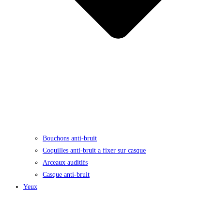
Bouchons anti-bruit
Coquilles anti-bruit a fixer sur casque
Arceaux auditifs
Casque anti-bruit
Yeux