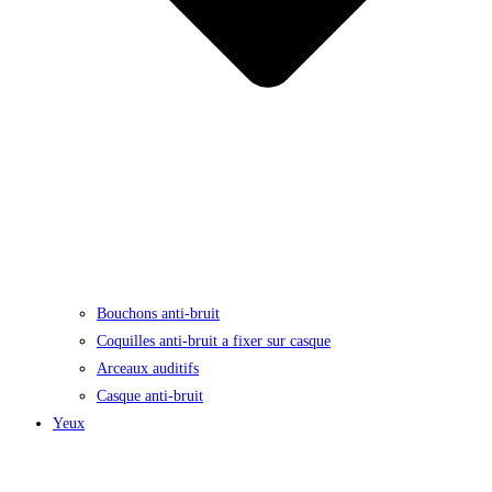
Bouchons anti-bruit
Coquilles anti-bruit a fixer sur casque
Arceaux auditifs
Casque anti-bruit
Yeux