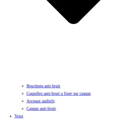
Bouchons anti-bruit
Coquilles anti-bruit a fixer sur casque
Arceaux auditifs
Casque anti-bruit
Yeux