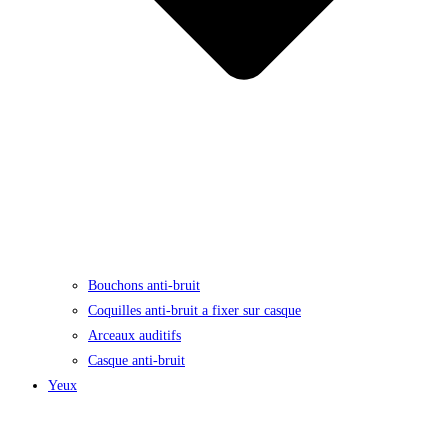
Bouchons anti-bruit
Coquilles anti-bruit a fixer sur casque
Arceaux auditifs
Casque anti-bruit
Yeux