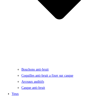
Bouchons anti-bruit
Coquilles anti-bruit a fixer sur casque
Arceaux auditifs
Casque anti-bruit
Yeux