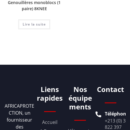
Genouillères monoblocs (1
paire) 8KNEE
Lire la suite
Liens
Nos
Contact
rapides
équipe
ments
AFRICAPROTE
CTION, un
Téléphone
fournisseur
+213 (0) 36
Accueil
des
822 397