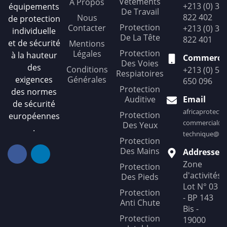
Vêtements
A Propos
+213 (0) 36
équipements
De Travail
822 402
Nous
de protection
Protection
Contacter
+213 (0) 36
individuelle
De La Tête
822 401
et de sécurité
Mentions
Protection
Légales
à la hauteur
Commercia
Des Voies
des
Conditions
+213 (0) 56
Respiatoires
exigences
Générales
650 096
Protection
des normes
Auditive
Email
de sécurité
africaprotect
Protection
européennes
commercial@af
Des Yeux
.
technique@afr
Protection
Des Mains
Addresse
Zone
Protection
d'activités
Des Pieds
Lot N° 03
Protection
- BP 143
Anti Chute
Bis -
Protection
19000