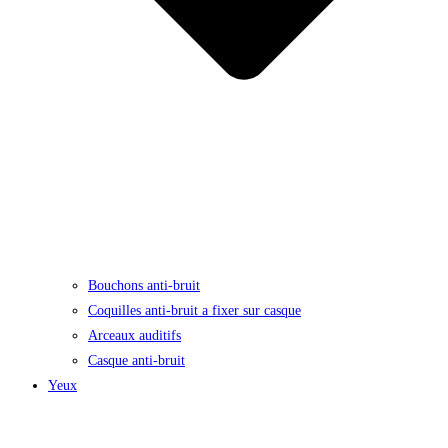
Bouchons anti-bruit
Coquilles anti-bruit a fixer sur casque
Arceaux auditifs
Casque anti-bruit
Yeux