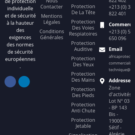
822 402
Nous
de protection
Protection
Contacter
+213 (0) 36
individuelle
De La Tête
822 401
et de sécurité
Mentions
Protection
Légales
à la hauteur
Commercia
Des Voies
des
Conditions
+213 (0) 56
Respiatoires
exigences
Générales
650 096
Protection
des normes
Auditive
Email
de sécurité
africaprotect
Protection
européennes
commercial@af
Des Yeux
.
technique@afr
Protection
Des Mains
Addresse
Zone
Protection
d'activités
Des Pieds
Lot N° 03
Protection
- BP 143
Anti Chute
Bis -
Protection
19000
Jetable
Sétif -
Algérie