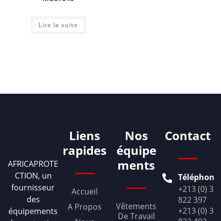
Lire la suite
Liens
Nos
Contact
rapides
équipe
ments
AFRICAPROTE
CTION, un
Téléphone
fournisseur
+213 (0) 36
Accueil
des
822 397
Vêtements
A Propos
+213 (0) 36
équipements
De Travail