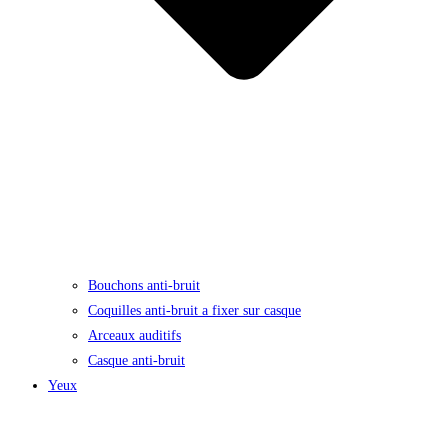
Bouchons anti-bruit
Coquilles anti-bruit a fixer sur casque
Arceaux auditifs
Casque anti-bruit
Yeux