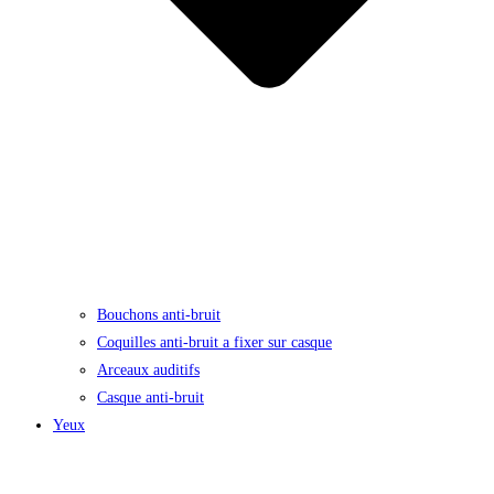
Bouchons anti-bruit
Coquilles anti-bruit a fixer sur casque
Arceaux auditifs
Casque anti-bruit
Yeux