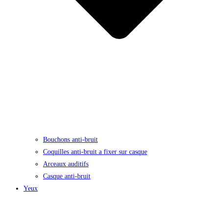
Bouchons anti-bruit
Coquilles anti-bruit a fixer sur casque
Arceaux auditifs
Casque anti-bruit
Yeux