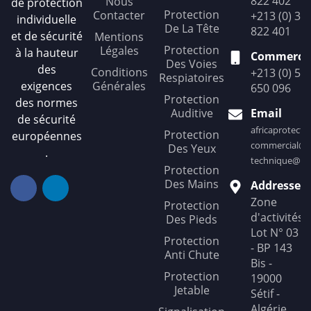
822 402
Nous
de protection
Protection
Contacter
+213 (0) 36
individuelle
De La Tête
822 401
et de sécurité
Mentions
Protection
Légales
à la hauteur
Commercia
Des Voies
des
Conditions
+213 (0) 56
Respiatoires
exigences
Générales
650 096
Protection
des normes
Auditive
Email
de sécurité
africaprotect
Protection
européennes
commercial@af
Des Yeux
.
technique@afr
Protection
Des Mains
Addresse
Zone
Protection
d'activités
Des Pieds
Lot N° 03
Protection
- BP 143
Anti Chute
Bis -
Protection
19000
Jetable
Sétif -
Algérie