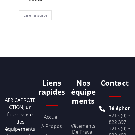
Lire la suite
Liens
Nos
Contact
rapides
équipe
ments
AFRICAPROTE
CTION, un
Téléphone
fournisseur
+213 (0) 36
Accueil
des
822 397
Vêtements
A Propos
+213 (0) 36
équipements
De Travail