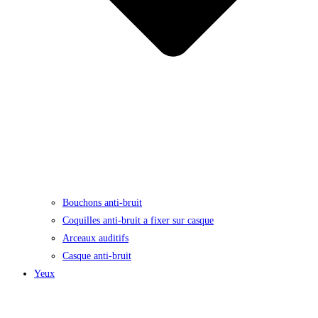
Bouchons anti-bruit
Coquilles anti-bruit a fixer sur casque
Arceaux auditifs
Casque anti-bruit
Yeux