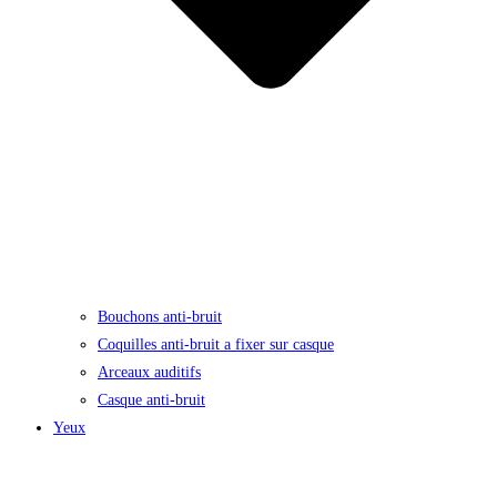
Bouchons anti-bruit
Coquilles anti-bruit a fixer sur casque
Arceaux auditifs
Casque anti-bruit
Yeux