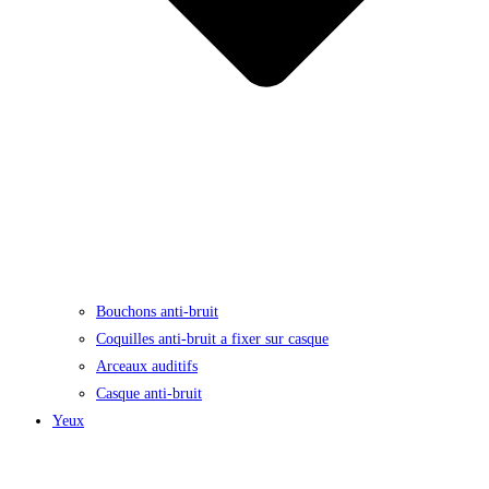
Bouchons anti-bruit
Coquilles anti-bruit a fixer sur casque
Arceaux auditifs
Casque anti-bruit
Yeux