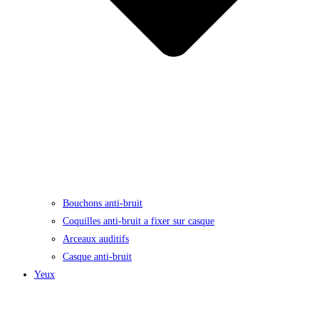
Bouchons anti-bruit
Coquilles anti-bruit a fixer sur casque
Arceaux auditifs
Casque anti-bruit
Yeux