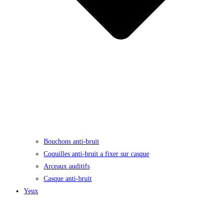
Bouchons anti-bruit
Coquilles anti-bruit a fixer sur casque
Arceaux auditifs
Casque anti-bruit
Yeux