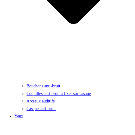
Bouchons anti-bruit
Coquilles anti-bruit a fixer sur casque
Arceaux auditifs
Casque anti-bruit
Yeux