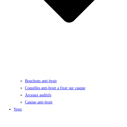
Bouchons anti-bruit
Coquilles anti-bruit a fixer sur casque
Arceaux auditifs
Casque anti-bruit
Yeux