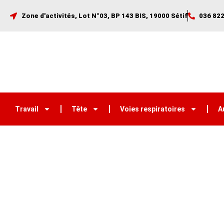
Zone d'activités, Lot N°03, BP 143 BIS, 19000 Sétif
036 822
Travail
Tête
Voies respiratoires
A