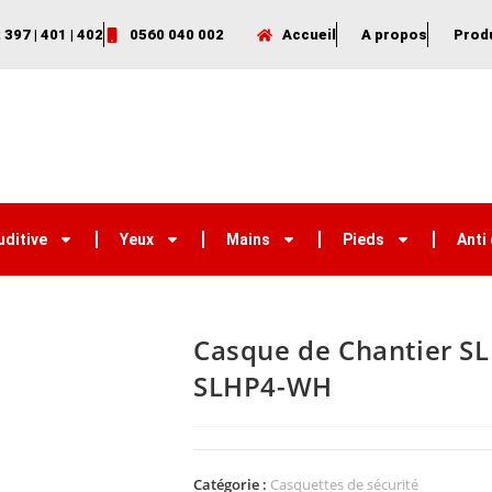
 397 | 401 | 402
0560 040 002
Accueil
A propos
Prod
uditive
Yeux
Mains
Pieds
Anti
Casque de Chantier SL
SLHP4-WH
Catégorie :
Casquettes de sécurité