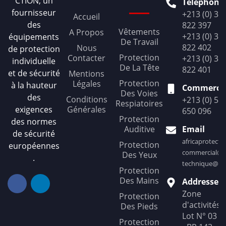
CTION, un
Téléphone
fournisseur
+213 (0) 36
Accueil
des
822 397
Vêtements
A Propos
+213 (0) 36
équipements
De Travail
822 402
Nous
de protection
Protection
Contacter
+213 (0) 36
individuelle
De La Tête
822 401
et de sécurité
Mentions
Protection
Légales
à la hauteur
Commercia
Des Voies
des
Conditions
+213 (0) 56
Respiatoires
exigences
Générales
650 096
Protection
des normes
Auditive
Email
de sécurité
africaprotect
Protection
européennes
commercial@af
Des Yeux
.
technique@afr
Protection
Des Mains
Addresse
Zone
Protection
d'activités
Des Pieds
Lot N° 03
Protection