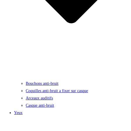
Bouchons anti-bruit
Coquilles anti-bruit a fixer sur casque
Arceaux auditifs
Casque anti-bruit
Yeux