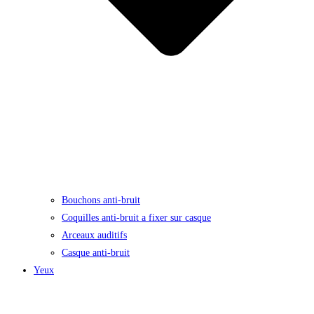
Bouchons anti-bruit
Coquilles anti-bruit a fixer sur casque
Arceaux auditifs
Casque anti-bruit
Yeux