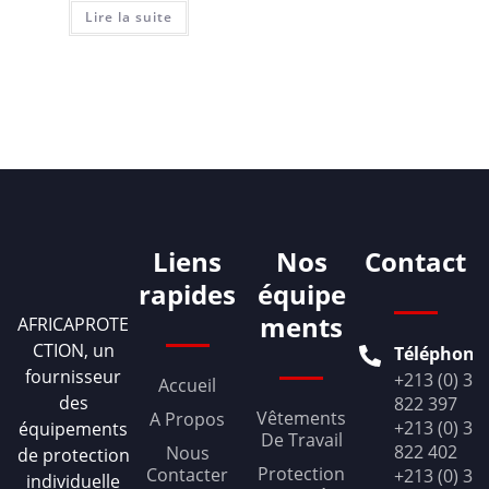
Lire la suite
Liens
Nos
Contact
rapides
équipe
ments
AFRICAPROTE
CTION, un
Téléphone
fournisseur
+213 (0) 36
Accueil
des
822 397
Vêtements
A Propos
+213 (0) 36
équipements
De Travail
822 402
Nous
de protection
Protection
Contacter
+213 (0) 36
individuelle