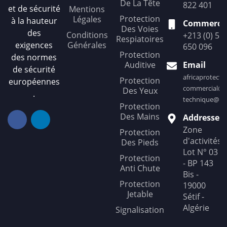
De La Tête
822 401
et de sécurité
Mentions
Protection
Légales
à la hauteur
Commercia
Des Voies
des
Conditions
+213 (0) 56
Respiatoires
exigences
Générales
650 096
Protection
des normes
Auditive
Email
de sécurité
africaprotect
Protection
européennes
commercial@af
Des Yeux
.
technique@afr
Protection
Des Mains
Addresse
Zone
Protection
d'activités
Des Pieds
Lot N° 03
Protection
- BP 143
Anti Chute
Bis -
Protection
19000
Jetable
Sétif -
Algérie
Signalisation