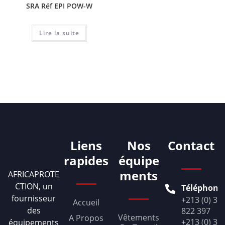
SRA Réf EPI POW-W
Lire la suite
Liens
Nos
Contact
rapides
équipe
ments
AFRICAPROTE
CTION, un
Téléphone
fournisseur
+213 (0) 36
Accueil
des
822 397
Vêtements
A Propos
+213 (0) 36
équipements