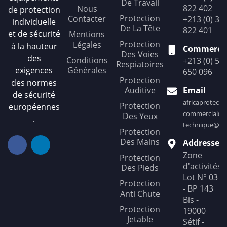
De Travail
822 402
Nous
de protection
Protection
Contacter
+213 (0) 36
individuelle
De La Tête
822 401
et de sécurité
Mentions
Protection
Légales
à la hauteur
Commercia
Des Voies
des
Conditions
+213 (0) 56
Respiatoires
exigences
Générales
650 096
Protection
des normes
Auditive
Email
de sécurité
africaprotect
Protection
européennes
commercial@af
Des Yeux
.
technique@afr
Protection
Des Mains
Addresse
Zone
Protection
d'activités
Des Pieds
Lot N° 03
Protection
- BP 143
Anti Chute
Bis -
Protection
19000
Jetable
Sétif -