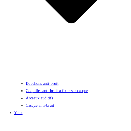
Bouchons anti-bruit
Coquilles anti-bruit a fixer sur casque
Arceaux auditifs
Casque anti-bruit
Yeux