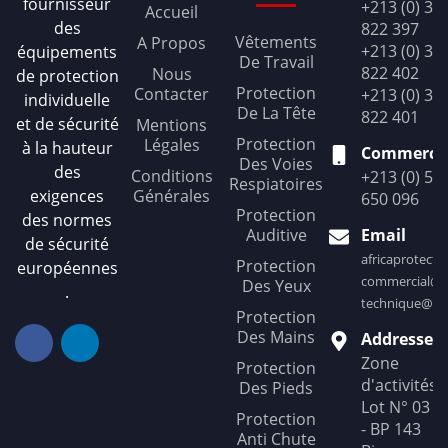
fournisseur
+213 (0) 36
Accueil
des
822 397
Vêtements
A Propos
+213 (0) 36
équipements
De Travail
822 402
Nous
de protection
Protection
Contacter
+213 (0) 36
individuelle
De La Tête
822 401
et de sécurité
Mentions
Protection
Légales
à la hauteur
Commercia
Des Voies
des
Conditions
+213 (0) 56
Respiatoires
exigences
Générales
650 096
Protection
des normes
Auditive
Email
de sécurité
africaprotect
Protection
européennes
commercial@af
Des Yeux
.
technique@afr
Protection
Des Mains
Addresse
Zone
Protection
d'activités
Des Pieds
Lot N° 03
Protection
- BP 143
Anti Chute