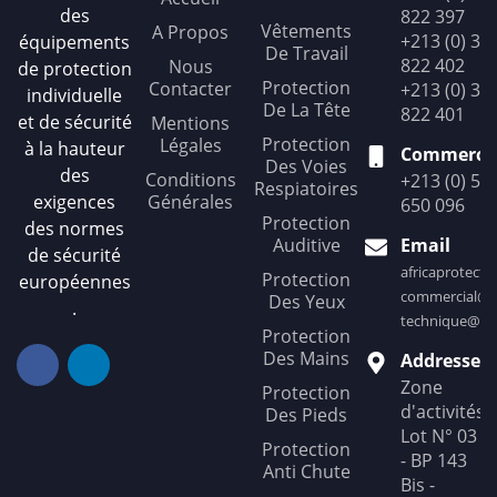
des
822 397
Vêtements
A Propos
+213 (0) 36
équipements
De Travail
822 402
Nous
de protection
Protection
Contacter
+213 (0) 36
individuelle
De La Tête
822 401
et de sécurité
Mentions
Protection
Légales
à la hauteur
Commercia
Des Voies
des
Conditions
+213 (0) 56
Respiatoires
exigences
Générales
650 096
Protection
des normes
Auditive
Email
de sécurité
africaprotect
Protection
européennes
commercial@af
Des Yeux
.
technique@afr
Protection
Des Mains
Addresse
Zone
Protection
d'activités
Des Pieds
Lot N° 03
Protection
- BP 143
Anti Chute
Bis -