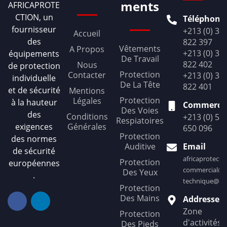
ments
AFRICAPROTE
CTION, un
Téléphone
fournisseur
+213 (0) 36
Accueil
des
822 397
Vêtements
A Propos
+213 (0) 36
équipements
De Travail
822 402
Nous
de protection
Protection
Contacter
+213 (0) 36
individuelle
De La Tête
822 401
et de sécurité
Mentions
Protection
Légales
à la hauteur
Commercia
Des Voies
des
Conditions
+213 (0) 56
Respiatoires
exigences
Générales
650 096
Protection
des normes
Auditive
Email
de sécurité
africaprotect
Protection
européennes
commercial@af
Des Yeux
.
technique@afr
Protection
Des Mains
Addresse
Zone
Protection
d'activités
Des Pieds