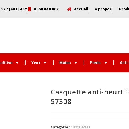
 397 | 401 | 402
0560 040 002
Accueil
A propos
Prod
uditive
Yeux
Mains
Pieds
Anti
Casquette anti-heurt H
57308
Catégorie :
Casquettes