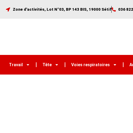
Zone d'activités, Lot N°03, BP 143 BIS, 19000 Sétif
036 822
Travail
Tête
Voies respiratoires
A