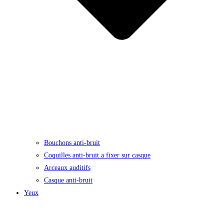
Bouchons anti-bruit
Coquilles anti-bruit a fixer sur casque
Arceaux auditifs
Casque anti-bruit
Yeux