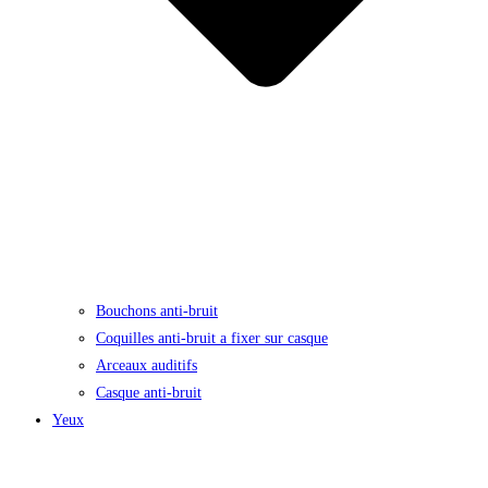
Bouchons anti-bruit
Coquilles anti-bruit a fixer sur casque
Arceaux auditifs
Casque anti-bruit
Yeux