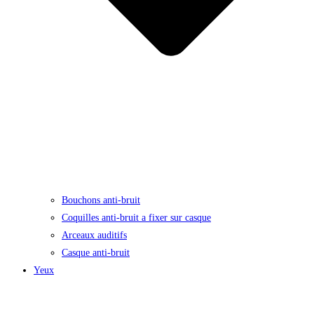
Bouchons anti-bruit
Coquilles anti-bruit a fixer sur casque
Arceaux auditifs
Casque anti-bruit
Yeux