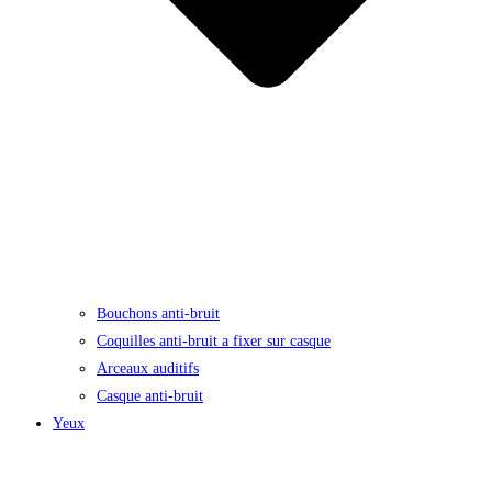
Bouchons anti-bruit
Coquilles anti-bruit a fixer sur casque
Arceaux auditifs
Casque anti-bruit
Yeux